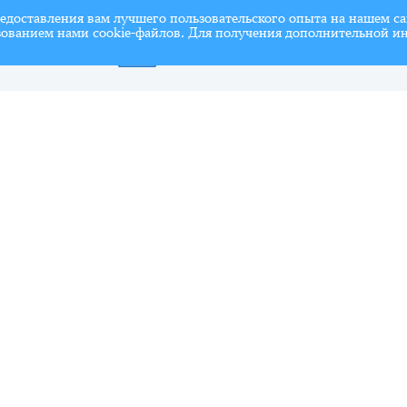
редоставления вам лучшего пользовательского опыта на нашем с
ьзованием нами cookie-файлов. Для получения дополнительной и
от на I полугодие 2026 г.
СПИСОК членов Общественной палаты муниципаль