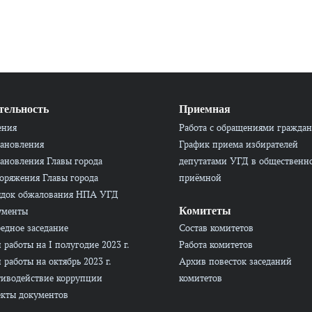
тельность
Приемная
ения
Работа с обращениями граждан
ановления
График приема избирателей
ановления Главы города
депутатами УГД в общественн
оряжения Главы города
приёмной
ядок обжалования НПА УГД
Комитеты
ументы
едное заседание
Состав комитетов
 работы на I полугодие 2023 г.
Работа комитетов
 работы на октябрь 2023 г.
Архив повесток заседаний
иводействие коррупции
комитетов
кты документов