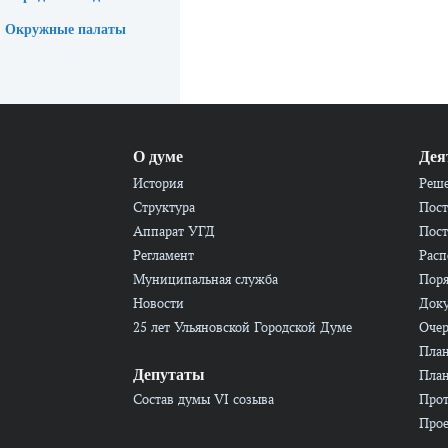
Окружные палаты
О думе
Дея
История
Реш
Структура
Пост
Аппарат УГД
Пост
Регламент
Расп
Муниципальная служба
Пор
Новости
Док
25 лет Ульяновской Городской Думе
Очер
План
Депутаты
План
Состав думы VI созыва
Прот
Прое