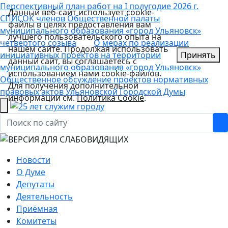
Перспективный план работ на I полугодие 2026 г.
Данный веб-сайт использует cookie-
СПИСОК членов Общественной палаты
файлы в целях предоставления вам
муниципального образования «город Ульяновск»
лучшего пользовательского опыта на
четвертого созыва
О мерах по реализации
нашем сайте. Продолжая использовать
инициативных проектов на территории
Принять
данный сайт, вы соглашаетесь с
муниципального образования «город Ульяновск»
использованием нами cookie-файлов.
Общественное обсуждение проектов нормативных
Для получения дополнительной
правовых актов Ульяновской Городской Думы
информации см.
Политика Cookie
.
Новости
О Думе
Депутаты
Деятельность
Приёмная
Комитеты