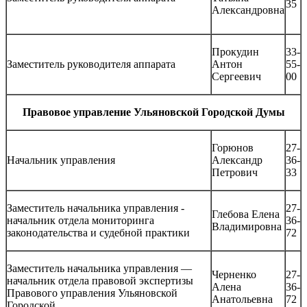
35
Александровна
Прокудин
33-
Заместитель руководителя аппарата
Антон
55-
Сергеевич
00
Правовое управление Ульяновской Городской Думы
Горюнов
27-
Начальник управления
Александр
36-
Петрович
33
Заместитель начальника управления -
27-
Глебова Елена
начальник отдела мониторинга
36-
Владимировна
законодательства и судебной практики
72
Заместитель начальника управления —
Черненко
27-
начальник отдела правовой экспертизы
Алена
36-
Правового управления Ульяновской
Анатольевна
72
Городской