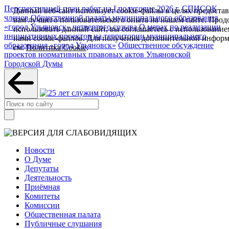
Перспективный план работ на I полугодие 2026 г.
СПИСОК
Данный веб-сайт использует cookie-файлы в целях предоста
членов Общественной палаты муниципального образования
вам лучшего пользовательского опыта на нашем сайте. Прод
«город Ульяновск» четвертого созыва
О мерах по реализации
использовать данный сайт, вы соглашаетесь с использование
инициативных проектов на территории муниципального
нами cookie-файлов. Для получения дополнительной инфор
образования «город Ульяновск»
Общественное обсуждение
см.
Политика Cookie
.
проектов нормативных правовых актов Ульяновской
Городской Думы
Новости
О Думе
Депутаты
Деятельность
Приёмная
Комитеты
Комиссии
Общественная палата
Публичные слушания