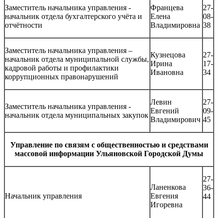
Заместитель начальника управления -
Францева
27-
начальник отдела бухгалтерского учёта и
Елена
08-
отчётности
Владимировна
38
Заместитель начальника управления –
Кузнецова
27-
начальник отдела муниципальной службы,
Ирина
17-
кадровой работы и профилактики
Ивановна
34
коррупционных правонарушений
Левин
27-
Заместитель начальника управления -
Евгений
09-
начальник отдела муниципальных закупок
Владимирович
45
Управление по связям с общественностью и средствами
массовой информации Ульяновской Городской Думы
27-
Ланенкова
36-
Начальник управления
Евгения
44
Игоревна