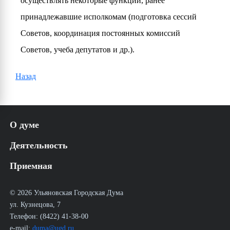
осуществлять некоторые функции, ранее
принадлежавшие исполкомам (подготовка сессий
Советов, координация постоянных комиссий
Советов, учеба депутатов и др.).
Назад
О думе
История
Деятельность
Структура
Аппарат УГД
Решения
Приемная
Регламент
Постановления
Муниципальная служба
Постановления Главы города
Работа с обращениями граждан
Новости
Распоряжения Главы города
График приема избирателей депутатами УГД в
© 2026 Ульяновская Городская Дума
25 лет Ульяновской Городской Думе
Порядок обжалования НПА УГД
общественной приёмной
ул. Кузнецова, 7
Документы
Телефон: (8422) 41-38-00
Очередное заседание
Депутаты
Комитеты
e-mail:
duma@ugd.ru