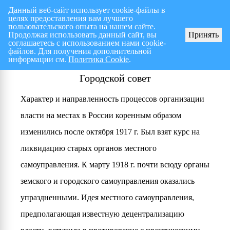
Данный веб-сайт использует cookie-файлы в
целях предоставления вам лучшего
Перспективный план работ на I полугодие 2026 г.
СПИСОК членов Общес
пользовательского опыта на нашем сайте.
Продолжая использовать данный сайт, вы
Принять
соглашаетесь с использованием нами cookie-
файлов. Для получения дополнительной
информации см.
Политика Cookie
.
Городской совет
Характер и направленность процессов организации
власти на местах в России коренным образом
изменились после октября 1917 г. Был взят курс на
ликвидацию старых органов местного
самоуправления. К марту 1918 г. почти всюду органы
земского и городского самоуправления оказались
упраздненными. Идея местного самоуправления,
предполагающая известную децентрализацию