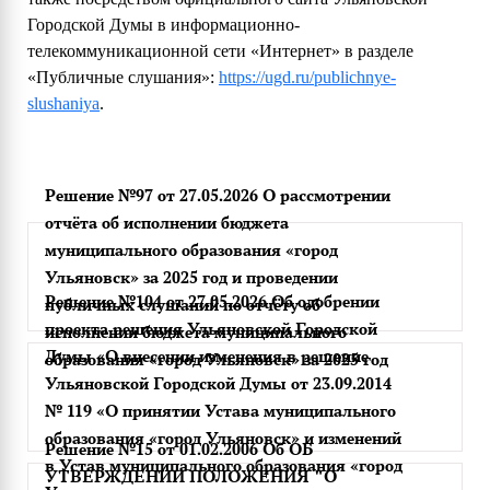
Городской Думы в информационно-
телекоммуникационной сети «Интернет» в разделе
«Публичные слушания»:
https://ugd.ru/publichnye-
slushaniya
.
Решение №97 от 27.05.2026 О рассмотрении
отчёта об исполнении бюджета
муниципального образования «город
Ульяновск» за 2025 год и проведении
Решение №104 от 27.05.2026 Об одобрении
публичных слушаний по отчёту об
проекта решения Ульяновской Городской
исполнении бюджета муниципального
Думы «О внесении изменения в решение
образования «город Ульяновск» за 2025 год
Ульяновской Городской Думы от 23.09.2014
№ 119 «О принятии Устава муниципального
образования «город Ульяновск» и изменений
Решение №15 от 01.02.2006 Об ОБ
в Устав муниципального образования «город
УТВЕРЖДЕНИИ ПОЛОЖЕНИЯ "О