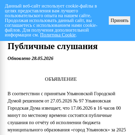
Данный веб-сайт использует cookie-файлы в
целях предоставления вам лучшего
Перспективный план работ на I полугодие 2026 г.
СПИСОК членов Общес
пользовательского опыта на нашем сайте.
Продолжая использовать данный сайт, вы
Принять
соглашаетесь с использованием нами cookie-
файлов. Для получения дополнительной
информации см.
Политика Cookie
.
Публичные слушания
Обновлено 28.05.2026
ОБЪЯВЛЕНИЕ
В соответствии с принятым Ульяновской Городской
Думой решением от 27.05.2026 № 97 Ульяновская
Городская Дума извещает, что 17.06.2026 в 16 часов 00
минут по местному времени состоятся публичные
слушания по отчёту об исполнении бюджета
муниципального образования «город Ульяновск» за 2025