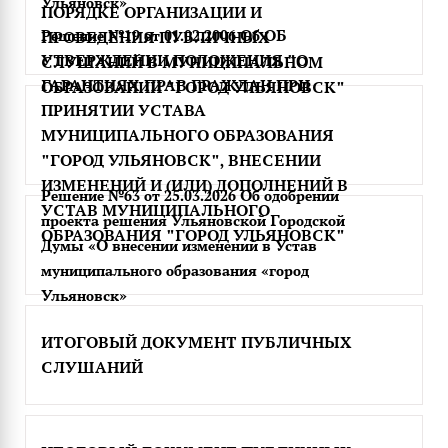
Ульяновск»
ПОРЯДКЕ ОРГАНИЗАЦИИ И
Решение №19 от 01.02.2006 Об ОБ
ПРОВЕДЕНИЯ ПУБЛИЧНЫХ
УТВЕРЖДЕНИИ ПОЛОЖЕНИЯ "О
СЛУШАНИЙ В МУНИЦИПАЛЬНОМ
ГАРАНТИЯХ ПРАВ ГРАЖДАН ПРИ
ОБРАЗОВАНИИ "ГОРОД УЛЬЯНОВСК"
ПРИНЯТИИ УСТАВА
МУНИЦИПАЛЬНОГО ОБРАЗОВАНИЯ
"ГОРОД УЛЬЯНОВСК", ВНЕСЕНИИ
ИЗМЕНЕНИЙ И (ИЛИ) ДОПОЛНЕНИЙ В
Решение №63 от 25.03.2026 Об одобрении
УСТАВ МУНИЦИПАЛЬНОГО
проекта решения Ульяновской Городской
ОБРАЗОВАНИЯ "ГОРОД УЛЬЯНОВСК"
Думы «О внесении изменений в Устав
муниципального образования «город
Ульяновск»
ИТОГОВЫЙ ДОКУМЕНТ ПУБЛИЧНЫХ
СЛУШАНИЙ