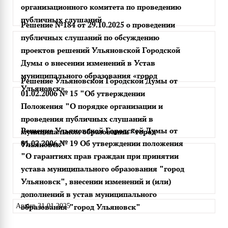
организационного комитета по проведению
публичных слушаний
Решение №184 от 29.10.2025 о проведении
публичных слушаний по обсуждению
проектов решений Ульяновской Городской
Думы о внесении изменений в Устав
муниципального образования «город
Решение Ульяновской Городской Думы от
Ульяновск»
01.02.2006 № 15 "Об утверждении
Положения "О порядке организации и
проведения публичных слушаний в
Решение Ульяновской Городской Думы от
муниципальном образовании "город
01.02.2006 № 19 Об утверждении положения
Ульяновск"
"О гарантиях прав граждан при принятии
устава муниципального образования "город
Ульяновск", внесении изменений и (или)
дополнений в устав муниципального
образования "город Ульяновск"
Архив 31.01.2025