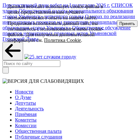
Перспективный план работ на I полугодие 2026 г.
СПИСОК
Данный веб-сайт использует cookie-файлы в
членов Общественной палаты муниципального образования
целях предоставления вам лучшего
«город Ульяновск» четвертого созыва
О мерах по реализации
пользовательского опыта на нашем сайте.
инициативных проектов на территории муниципального
Продолжая использовать данный сайт, вы
Принять
образования «город Ульяновск»
Общественное обсуждение
соглашаетесь с использованием нами cookie-
проектов нормативных правовых актов Ульяновской
файлов. Для получения дополнительной
Городской Думы
информации см.
Политика Cookie
.
Новости
О Думе
Депутаты
Деятельность
Приёмная
Комитеты
Комиссии
Общественная палата
Публичные слушания