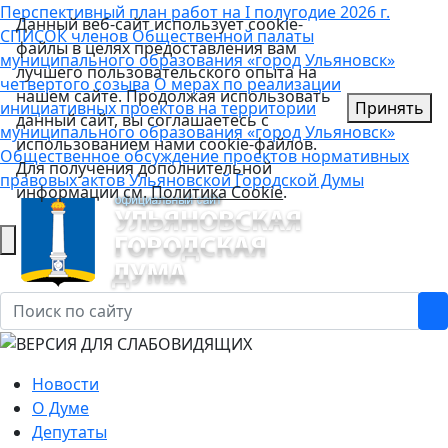
Перспективный план работ на I полугодие 2026 г.
Данный веб-сайт использует cookie-
СПИСОК членов Общественной палаты
файлы в целях предоставления вам
муниципального образования «город Ульяновск»
лучшего пользовательского опыта на
четвертого созыва
О мерах по реализации
нашем сайте. Продолжая использовать
инициативных проектов на территории
Принять
данный сайт, вы соглашаетесь с
муниципального образования «город Ульяновск»
использованием нами cookie-файлов.
Общественное обсуждение проектов нормативных
Для получения дополнительной
правовых актов Ульяновской Городской Думы
информации см.
Политика Cookie
.
Новости
О Думе
Депутаты