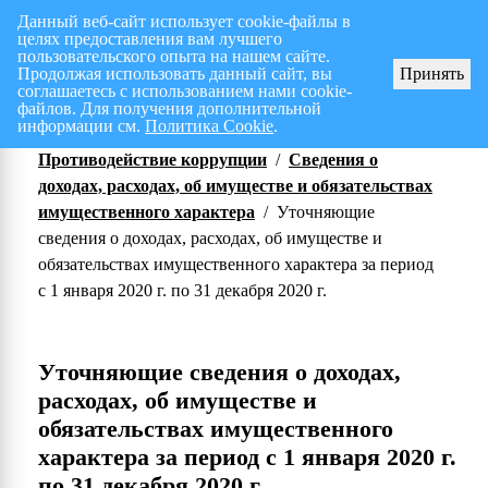
Данный веб-сайт использует cookie-файлы в
целях предоставления вам лучшего
Перспективный план работ на I полугодие 2026 г.
СПИСОК членов Общес
пользовательского опыта на нашем сайте.
Продолжая использовать данный сайт, вы
Принять
соглашаетесь с использованием нами cookie-
файлов. Для получения дополнительной
информации см.
Политика Cookie
.
Противодействие коррупции
/
Сведения о
доходах, расходах, об имуществе и обязательствах
имущественного характера
/
Уточняющие
сведения о доходах, расходах, об имуществе и
обязательствах имущественного характера за период
с 1 января 2020 г. по 31 декабря 2020 г.
Уточняющие сведения о доходах,
расходах, об имуществе и
обязательствах имущественного
характера за период с 1 января 2020 г.
по 31 декабря 2020 г.