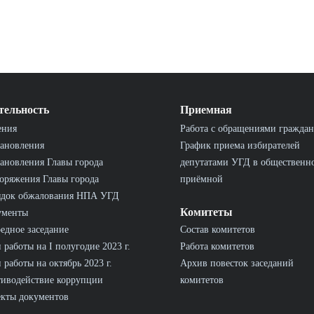
тельность
Приемная
ения
Работа с обращениями граждан
ановления
График приема избирателей
ановления Главы города
депутатами УГД в общественн
оряжения Главы города
приёмной
ядок обжалования НПА УГД
Комитеты
ументы
едное заседание
Состав комитетов
 работы на I полугодие 2023 г.
Работа комитетов
 работы на октябрь 2023 г.
Архив повесток заседаний
иводействие коррупции
комитетов
кты документов