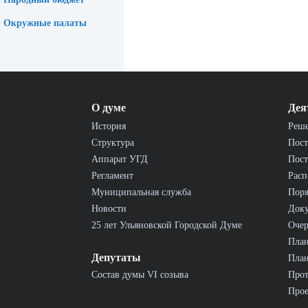
Окружные палаты
О думе
Дея
История
Реш
Структура
Пост
Аппарат УГД
Пост
Регламент
Расп
Муниципальная служба
Пор
Новости
Док
25 лет Ульяновской Городской Думе
Очер
План
Депутаты
План
Состав думы VI созыва
Прот
Прое