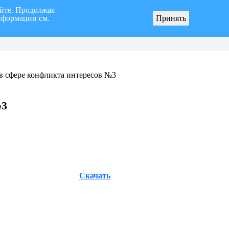
айте. Продолжая
нформации см.
Принять
я «город Ульяновск» четвертого созыва
О мерах по реализации инициативных про
в сфере конфликта интересов №3
№3
Скачать