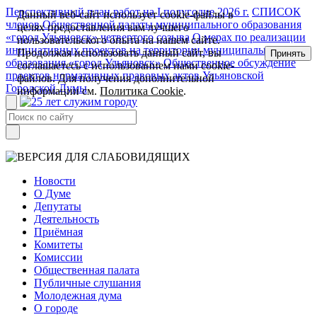
Перспективный план работ на I полугодие 2026 г.
СПИСОК
Данный веб-сайт использует cookie-файлы в
членов Общественной палаты муниципального образования
целях предоставления вам лучшего
«город Ульяновск» четвертого созыва
О мерах по реализации
пользовательского опыта на нашем сайте.
инициативных проектов на территории муниципального
Продолжая использовать данный сайт, вы
Принять
образования «город Ульяновск»
Общественное обсуждение
соглашаетесь с использованием нами cookie-
проектов нормативных правовых актов Ульяновской
файлов. Для получения дополнительной
Городской Думы
информации см.
Политика Cookie
.
Новости
О Думе
Депутаты
Деятельность
Приёмная
Комитеты
Комиссии
Общественная палата
Публичные слушания
Молодежная дума
О городе