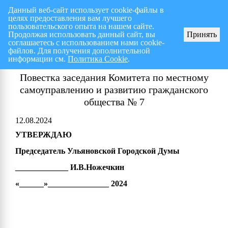
Данный веб-сайт использует cookie-файлы в
целях предоставления вам лучшего
Перспективный план работ на I полугодие 2026 г.
СПИСОК членов Общес
пользовательского опыта на нашем сайте.
Продолжая использовать данный сайт, вы
Принять
соглашаетесь с использованием нами cookie-
файлов. Для получения дополнительной
информации см.
Политика Cookie
.
Повестка заседания Комитета по местному
самоуправлению и развитию гражданского
общества № 7
12.08.2024
УТВЕРЖДАЮ
Председатель Ульяновской Городской Думы
_____________ И.В.Ножечкин
«______»_______________ 2024