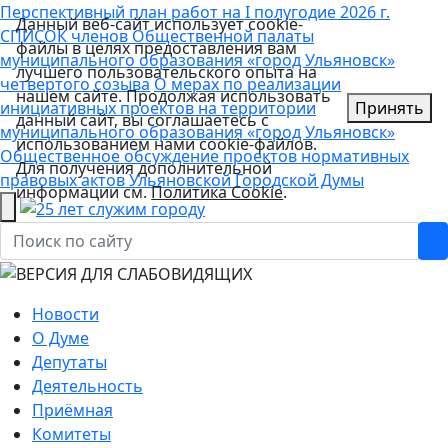
Перспективный план работ на I полугодие 2026 г.
Данный веб-сайт использует cookie-
СПИСОК членов Общественной палаты
файлы в целях предоставления вам
муниципального образования «город Ульяновск»
лучшего пользовательского опыта на
четвертого созыва
О мерах по реализации
нашем сайте. Продолжая использовать
инициативных проектов на территории
Принять
данный сайт, вы соглашаетесь с
муниципального образования «город Ульяновск»
использованием нами cookie-файлов.
Общественное обсуждение проектов нормативных
Для получения дополнительной
правовых актов Ульяновской Городской Думы
информации см.
Политика Cookie
.
Новости
О Думе
Депутаты
Деятельность
Приёмная
Комитеты