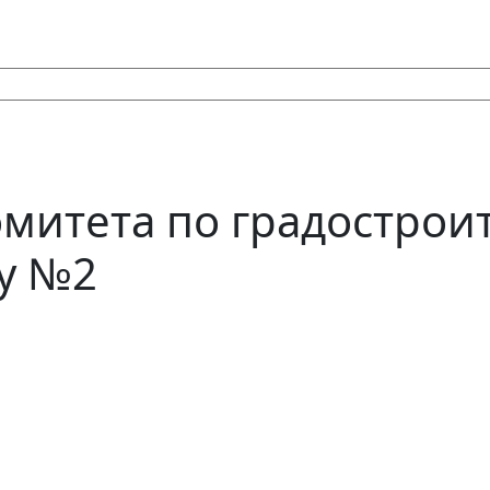
омитета по градострои
ту №2