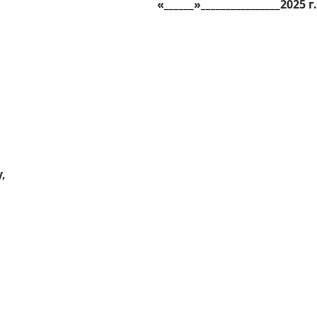
«______»________________2025 г.
,