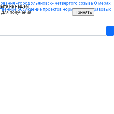
вания «город Ульяновск» четвертого созыва
О мерах
пыта на нашем
твенное обсуждение проектов нормативных правовых
. Для получения
Принять