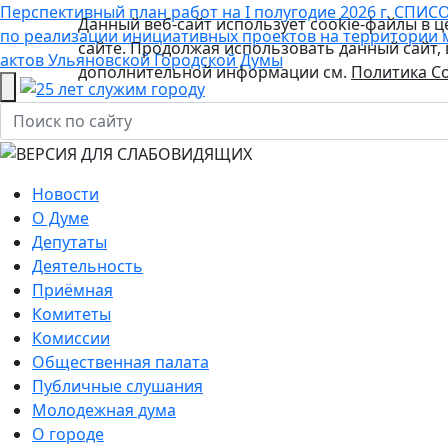
Перспективный план работ на I полугодие 2026 г.
СПИСО
Данный веб-сайт использует cookie-файлы в 
по реализации инициативных проектов на территории 
сайте. Продолжая использовать данный сайт,
актов Ульяновской Городской Думы
дополнительной информации см.
Политика Co
Новости
О Думе
Депутаты
Деятельность
Приёмная
Комитеты
Комиссии
Общественная палата
Публичные слушания
Молодежная дума
О городе