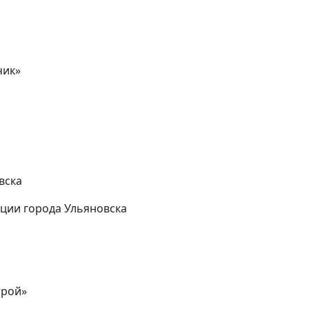
чик»
вска
ции города Ульяновска
трой»