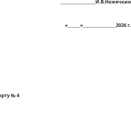
_________________И.В.Ножечкин
«______»________________2026 г.
орту № 4