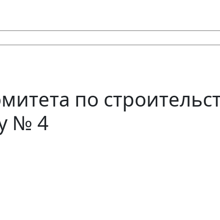
омитета по строительс
у № 4