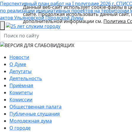
Перспективный план работ на I полугодие 2026 г.
СПИСО
Данный веб-сайт использует cookie-файлы в 
по реализации инициативных проектов на территории 
сайте. Продолжая использовать данный сайт,
актов Ульяновской Городской Думы
дополнительной информации см.
Политика Co
Новости
О Думе
Депутаты
Деятельность
Приёмная
Комитеты
Комиссии
Общественная палата
Публичные слушания
Молодежная дума
О городе