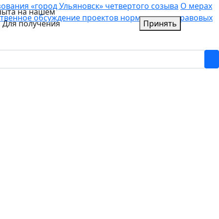
вания «город Ульяновск» четвертого созыва
О мерах
пыта на нашем
твенное обсуждение проектов нормативных правовых
. Для получения
Принять