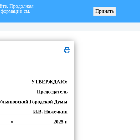
айте. Продолжая
нформации см.
Принять
я «город Ульяновск» четвертого созыва
О мерах по реализации инициативных про
УТВЕРЖДАЮ:
Председатель
Ульяновской Городской Думы
______________И.В. Ножечкин
_____»________________2025 г.