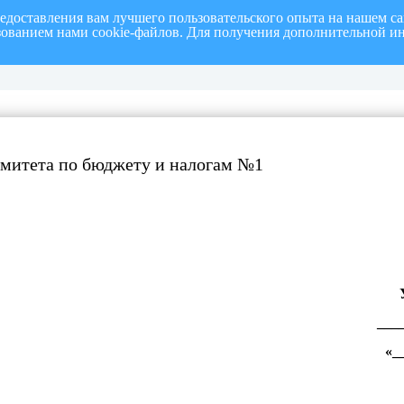
редоставления вам лучшего пользовательского опыта на нашем с
ьзованием нами cookie-файлов. Для получения дополнительной и
полугодие 2026 г.
СПИСОК членов Общественной палаты муниципального образовани
омитета по бюджету и налогам №1
___
«_