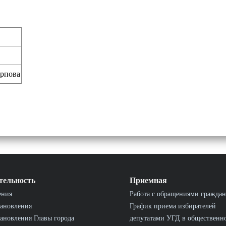
рпова
тельность
Приемная
ения
Работа с обращениями граждан
ановления
График приема избирателей
ановления Главы города
депутатами УГД в общественн