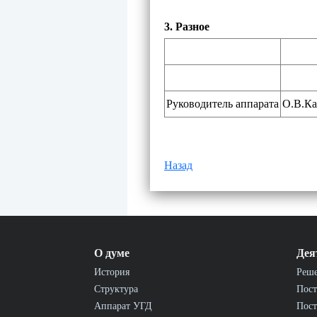
3. Разное
Руководитель аппарата
О.В.Ка
Назад
О думе
Дея
История
Реш
Структура
Пост
Аппарат УГД
Пост