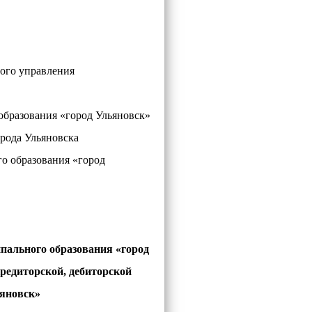
ого управления
разования «город Ульяновск»
ода Ульяновска
 образования «город
ипального образования «город
редиторской, дебиторской
ьяновск»