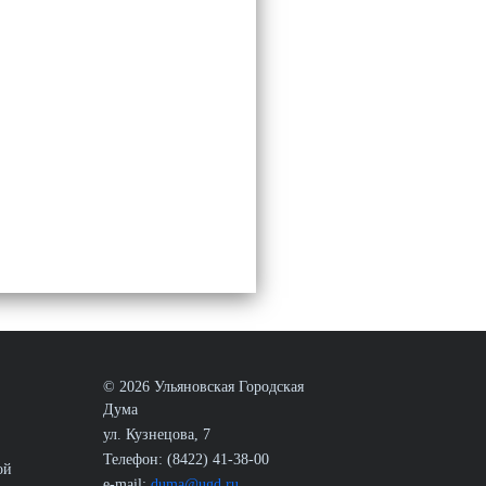
© 2026 Ульяновская Городская
Дума
ул. Кузнецова, 7
Телефон: (8422) 41-38-00
ой
e-mail:
duma@ugd.ru