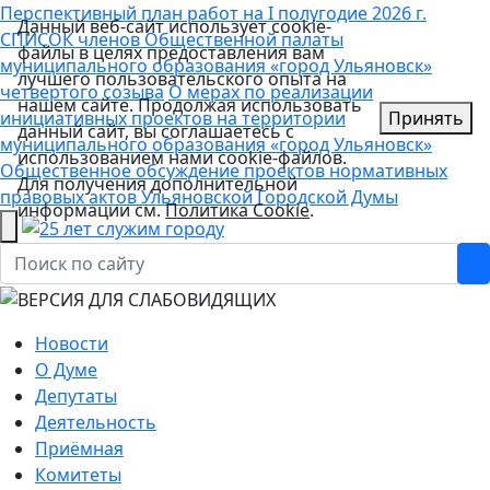
Перспективный план работ на I полугодие 2026 г.
Данный веб-сайт использует cookie-
СПИСОК членов Общественной палаты
файлы в целях предоставления вам
муниципального образования «город Ульяновск»
лучшего пользовательского опыта на
четвертого созыва
О мерах по реализации
нашем сайте. Продолжая использовать
инициативных проектов на территории
Принять
данный сайт, вы соглашаетесь с
муниципального образования «город Ульяновск»
использованием нами cookie-файлов.
Общественное обсуждение проектов нормативных
Для получения дополнительной
правовых актов Ульяновской Городской Думы
информации см.
Политика Cookie
.
Новости
О Думе
Депутаты
Деятельность
Приёмная
Комитеты