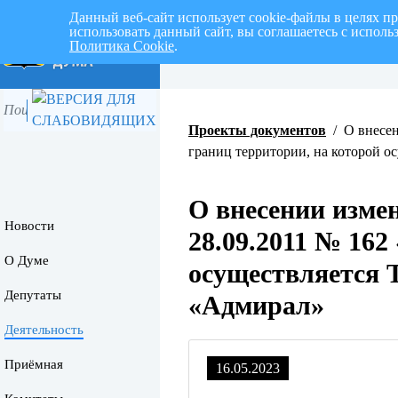
Данный веб-сайт использует cookie-файлы в целях п
использовать данный сайт, вы соглашаетесь с испол
Политика Cookie
.
Перспективный план работ на I 
Проекты документов
/
О внесе
границ территории, на которой 
О внесении изме
Новости
28.09.2011 № 162
О Думе
осуществляется 
Депутаты
«Адмирал»
Деятельность
Приёмная
16.05.2023