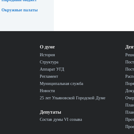
Окружные палаты
О думе
Дея
История
Реш
Структура
Пост
Аппарат УГД
Пост
Регламент
Расп
Муниципальная служба
Пор
Новости
Док
25 лет Ульяновской Городской Думе
Очер
План
Депутаты
План
Состав думы VI созыва
Прот
Прое