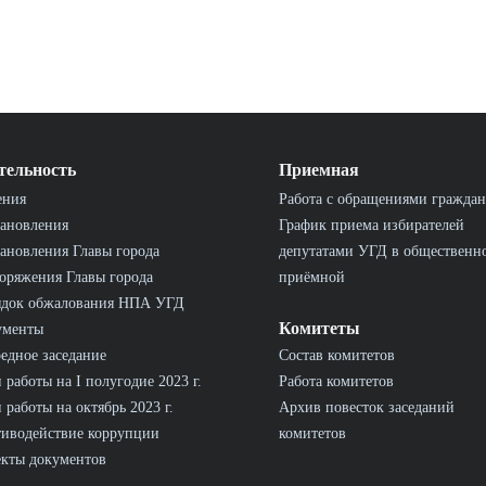
тельность
Приемная
ения
Работа с обращениями граждан
ановления
График приема избирателей
ановления Главы города
депутатами УГД в общественн
оряжения Главы города
приёмной
ядок обжалования НПА УГД
Комитеты
ументы
едное заседание
Состав комитетов
 работы на I полугодие 2023 г.
Работа комитетов
 работы на октябрь 2023 г.
Архив повесток заседаний
иводействие коррупции
комитетов
кты документов