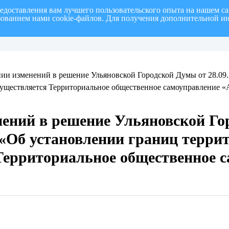
редоставления вам лучшего пользовательского опыта на нашем с
ьзованием нами cookie-файлов. Для получения дополнительной и
полугодие 2026 г.
СПИСОК членов Общественной палаты муниципального образовани
нии изменений в решение Ульяновской Городской Думы от 28.09
осуществляется Территориальное общественное самоуправление 
нений в решение Ульяновской Го
 «Об установлении границ терри
Территориальное общественное 