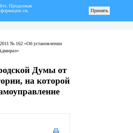
айте. Продолжая
нформации см.
Принять
я «город Ульяновск» четвертого созыва
О мерах по реализации инициативных про
.2011 № 162 «Об установлении
«Адмирал»
родской Думы от
тории, на которой
самоуправление