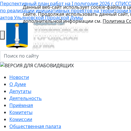
Перспективный план работ на I полугодие 2026 г.
СПИСО
Данный веб-сайт использует cookie-файлы в 
по реализации инициативных проектов на территории 
сайте. Продолжая использовать данный сайт,
актов Ульяновской Городской Думы
дополнительной информации см.
Политика Co
Новости
О Думе
Депутаты
Деятельность
Приёмная
Комитеты
Комиссии
Общественная палата