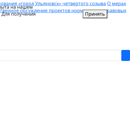
вания «город Ульяновск» четвертого созыва
О мерах
пыта на нашем
твенное обсуждение проектов нормативных правовых
. Для получения
Принять