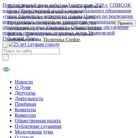
Перспективный план работ на I полугодие 2026 г.
СПИСОК
Данный веб-сайт использует cookie-файлы в
членов Общественной палаты муниципального образования
целях предоставления вам лучшего
«город Ульяновск» четвертого созыва
О мерах по реализации
пользовательского опыта на нашем сайте.
инициативных проектов на территории муниципального
Продолжая использовать данный сайт, вы
Принять
образования «город Ульяновск»
Общественное обсуждение
соглашаетесь с использованием нами cookie-
проектов нормативных правовых актов Ульяновской
файлов. Для получения дополнительной
Городской Думы
информации см.
Политика Cookie
.
Новости
О Думе
Депутаты
Деятельность
Приёмная
Комитеты
Комиссии
Общественная палата
Публичные слушания
Молодежная дума
О городе