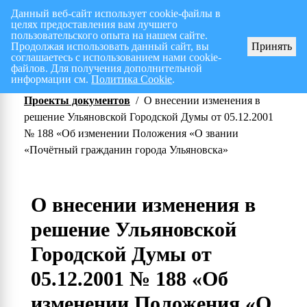
Данный веб-сайт использует cookie-файлы в
целях предоставления вам лучшего
Перспективный план работ на I полугодие 2026 г.
СПИСОК членов Общес
пользовательского опыта на нашем сайте.
Продолжая использовать данный сайт, вы
Принять
соглашаетесь с использованием нами cookie-
файлов. Для получения дополнительной
информации см.
Политика Cookie
.
Проекты документов
/
О внесении изменения в
решение Ульяновской Городской Думы от 05.12.2001
№ 188 «Об изменении Положения «О звании
«Почётный гражданин города Ульяновска»
О внесении изменения в
решение Ульяновской
Городской Думы от
05.12.2001 № 188 «Об
изменении Положения «О