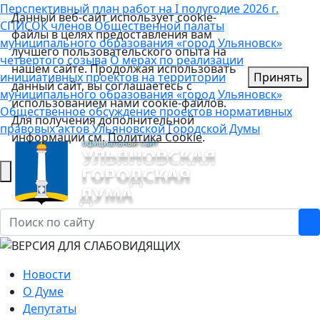
Перспективный план работ на I полугодие 2026 г.
Данный веб-сайт использует cookie-
СПИСОК членов Общественной палаты
файлы в целях предоставления вам
муниципального образования «город Ульяновск»
лучшего пользовательского опыта на
четвертого созыва
О мерах по реализации
нашем сайте. Продолжая использовать
инициативных проектов на территории
Принять
данный сайт, вы соглашаетесь с
муниципального образования «город Ульяновск»
использованием нами cookie-файлов.
Общественное обсуждение проектов нормативных
Для получения дополнительной
правовых актов Ульяновской Городской Думы
информации см.
Политика Cookie
.
Новости
О Думе
Депутаты