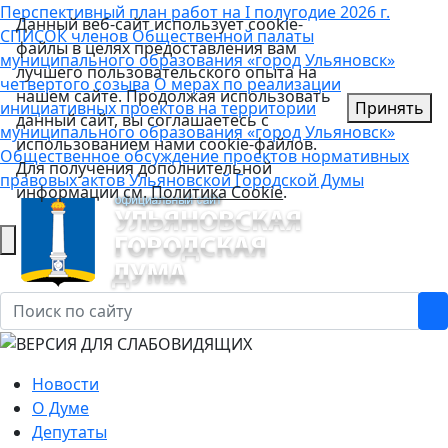
Перспективный план работ на I полугодие 2026 г.
Данный веб-сайт использует cookie-
СПИСОК членов Общественной палаты
файлы в целях предоставления вам
муниципального образования «город Ульяновск»
лучшего пользовательского опыта на
четвертого созыва
О мерах по реализации
нашем сайте. Продолжая использовать
инициативных проектов на территории
Принять
данный сайт, вы соглашаетесь с
муниципального образования «город Ульяновск»
использованием нами cookie-файлов.
Общественное обсуждение проектов нормативных
Для получения дополнительной
правовых актов Ульяновской Городской Думы
информации см.
Политика Cookie
.
Новости
О Думе
Депутаты