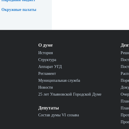
Окружные палаты
О думе
Дея
История
Реш
Структура
Пост
Аппарат УГД
Пост
Регламент
Расп
Муниципальная служба
Пор
Новости
Док
25 лет Ульяновской Городской Думе
Очер
План
Депутаты
План
Состав думы VI созыва
Прот
Прое