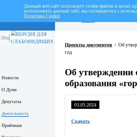
Данный веб-сайт использует cookie-файлы в целях п
использовать данный сайт, вы соглашаетесь с испол
Политика Cookie
.
Перспективный план раб
Проекты документов
/
Об утвер
год
Об утверждении 
Новости
образования «гор
О Думе
Депутаты
03.05.2024
Деятельность
Скачать
Приёмная