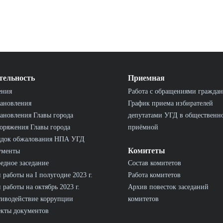
тельность
Приемная
ения
Работа с обращениями граждан
ановления
График приема избирателей
ановления Главы города
депутатами УГД в общественн
оряжения Главы города
приёмной
ядок обжалования НПА УГД
Комитеты
ументы
едное заседание
Состав комитетов
 работы на I полугодие 2023 г.
Работа комитетов
 работы на октябрь 2023 г.
Архив повесток заседаний
иводействие коррупции
комитетов
кты документов