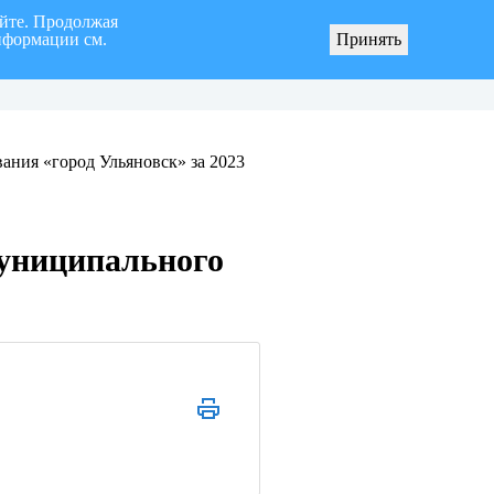
айте. Продолжая
нформации см.
Принять
ного образования «город Ульяновск» четвертого созыва
О мерах по реали
ания «город Ульяновск» за 2023
муниципального