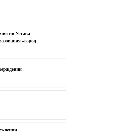
ринятии Устава
разования «город
тверждении
реждении