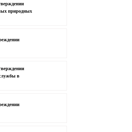
утверждении
емых природных
чреждении
утверждении
 службы в
чреждении