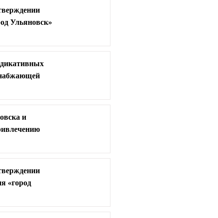
утверждении
од Ульяновск»
индикативных
оснабжающей
овска и
привлечению
утверждении
я «город