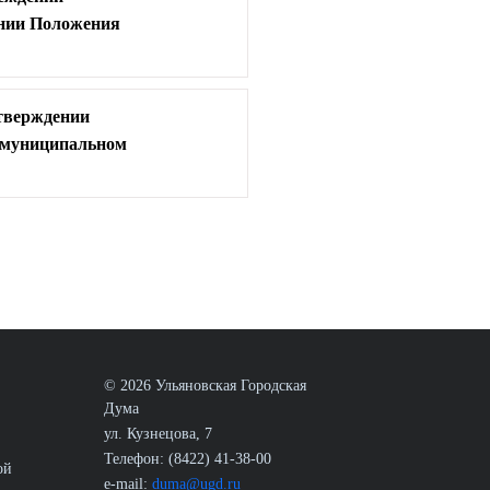
ении Положения
утверждении
 муниципальном
© 2026 Ульяновская Городская
Дума
ул. Кузнецова, 7
Телефон: (8422) 41-38-00
ой
e-mail:
duma@ugd.ru