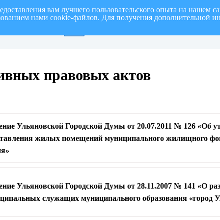
редоставления вам лучшего пользовательского опыта на нашем с
ьзованием нами cookie-файлов. Для получения дополнительной и
от на I полугодие 2026 г.
СПИСОК членов Общественной палаты муниципаль
ивных правовых актов
ение Ульяновской Городской Думы от 20.07.2011 № 126 «Об 
ставления жилых помещений муниципального жилищного фо
ия»
ение Ульяновской Городской Думы от 28.11.2007 № 141 «О ра
иципальных служащих муниципального образования «город 