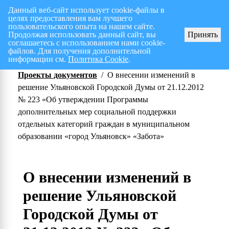
Данный веб-сайт использует cookie-файлы в
целях предоставления вам лучшего
Перспективный план работ на I полугодие 2026 г.
СПИС
пользовательского опыта на нашем сайте.
Продолжая использовать данный сайт, вы
Принять
соглашаетесь с использованием нами cookie-
файлов. Для получения дополнительной
информации см.
Политика Cookie
.
Проекты документов
/
О внесении изменений в
решение Ульяновской Городской Думы от 21.12.2012
№ 223 «Об утверждении Программы
дополнительных мер социальной поддержки
отдельных категорий граждан в муниципальном
образовании «город Ульяновск» «Забота»
О внесении изменений в
решение Ульяновской
Городской Думы от