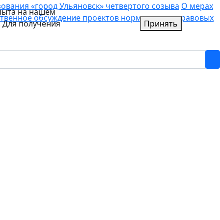
вания «город Ульяновск» четвертого созыва
О мерах
пыта на нашем
твенное обсуждение проектов нормативных правовых
. Для получения
Принять