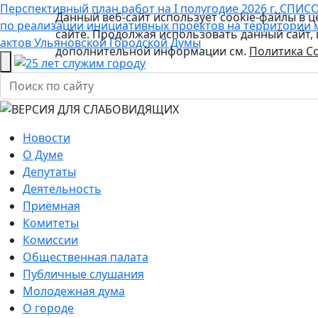
Перспективный план работ на I полугодие 2026 г.
СПИСО
Данный веб-сайт использует cookie-файлы в 
по реализации инициативных проектов на территории 
сайте. Продолжая использовать данный сайт,
актов Ульяновской Городской Думы
дополнительной информации см.
Политика Co
Новости
О Думе
Депутаты
Деятельность
Приёмная
Комитеты
Комиссии
Общественная палата
Публичные слушания
Молодежная дума
О городе