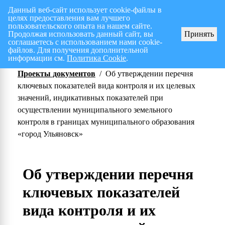
Данный веб-сайт использует cookie-файлы в
целях предоставления вам лучшего
Перспективный план работ на I полугодие 2026 г.
СПИСОК членов Общес
пользовательского опыта на нашем сайте.
Продолжая использовать данный сайт, вы
Принять
соглашаетесь с использованием нами cookie-
файлов. Для получения дополнительной
информации см.
Политика Cookie
.
Проекты документов
/
Об утверждении перечня
ключевых показателей вида контроля и их целевых
значений, индикативных показателей при
осуществлении муниципального земельного
контроля в границах муниципального образования
«город Ульяновск»
Об утверждении перечня
ключевых показателей
вида контроля и их