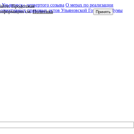
Ульяновск» четвертого созыва
О мерах по реализации
сайте. Продолжая
нормативных правовых актов Ульяновской Городской Думы
 информации см.
Политика
Принять