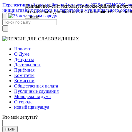
Перспективный план работ на I полугодие 2026 г.
СПИСОК член
Данный веб-сайт использует cookie-файлы в целях 
инициативных проектов на территории муниципального образ
использовать данный сайт, вы соглашаетесь с испо
Cookie
.
Новости
О Думе
Депутаты
Деятельность
Приёмная
Комитеты
Комиссии
Общественная палата
Публичные слушания
Молодежная дума
О городе
новыйацвыуацуа
Кто мой депутат?