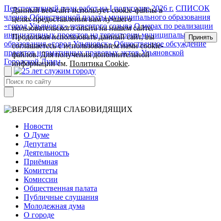
Перспективный план работ на I полугодие 2026 г.
СПИСОК
Данный веб-сайт использует cookie-файлы в
членов Общественной палаты муниципального образования
целях предоставления вам лучшего
«город Ульяновск» четвертого созыва
О мерах по реализации
пользовательского опыта на нашем сайте.
инициативных проектов на территории муниципального
Продолжая использовать данный сайт, вы
Принять
образования «город Ульяновск»
Общественное обсуждение
соглашаетесь с использованием нами cookie-
проектов нормативных правовых актов Ульяновской
файлов. Для получения дополнительной
Городской Думы
информации см.
Политика Cookie
.
Новости
О Думе
Депутаты
Деятельность
Приёмная
Комитеты
Комиссии
Общественная палата
Публичные слушания
Молодежная дума
О городе