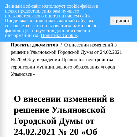
Данный веб-сайт использует cookie-файлы в
целях предоставления вам лучшего
Перспективный план работ на I полугодие 2026 г.
СПИС
пользовательского опыта на нашем сайте.
Продолжая использовать данный сайт, вы
Принять
соглашаетесь с использованием нами cookie-
файлов. Для получения дополнительной
информации см.
Политика Cookie
.
Проекты документов
/
О внесении изменений в
решение Ульяновской Городской Думы от 24.02.2021
№ 20 «Об утверждении Правил благоустройства
территории муниципального образования «город
Ульяновск»
О внесении изменений в
решение Ульяновской
Городской Думы от
24.02.2021 № 20 «Об