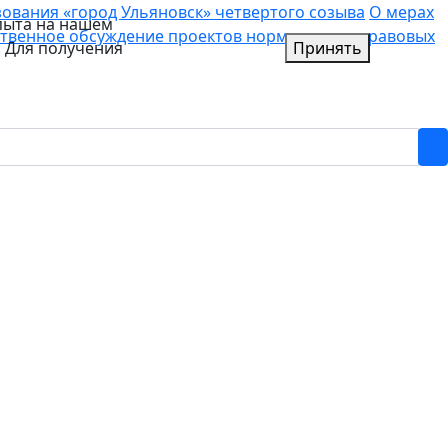
вания «город Ульяновск» четвертого созыва
О мерах
пыта на нашем
твенное обсуждение проектов нормативных правовых
. Для получения
Принять