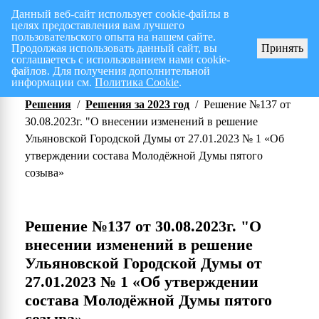
Данный веб-сайт использует cookie-файлы в
целях предоставления вам лучшего
Перспективный план работ на I полугодие 2026 г.
СПИСОК членов Общес
пользовательского опыта на нашем сайте.
Продолжая использовать данный сайт, вы
Принять
соглашаетесь с использованием нами cookie-
файлов. Для получения дополнительной
информации см.
Политика Cookie
.
Решения
/
Решения за 2023 год
/
Решение №137 от
30.08.2023г. "О внесении изменений в решение
Ульяновской Городской Думы от 27.01.2023 № 1 «Об
утверждении состава Молодёжной Думы пятого
созыва»
Решение №137 от 30.08.2023г. "О
внесении изменений в решение
Ульяновской Городской Думы от
27.01.2023 № 1 «Об утверждении
состава Молодёжной Думы пятого
созыва»