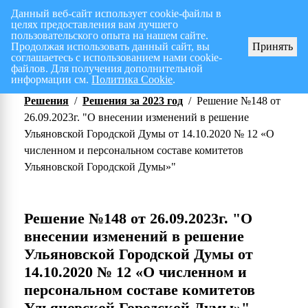
Данный веб-сайт использует cookie-файлы в
целях предоставления вам лучшего
Перспективный план работ на I полугодие 2026 г.
СПИСОК членов Общес
пользовательского опыта на нашем сайте.
Продолжая использовать данный сайт, вы
Принять
соглашаетесь с использованием нами cookie-
файлов. Для получения дополнительной
информации см.
Политика Cookie
.
Решения
/
Решения за 2023 год
/
Решение №148 от
26.09.2023г. "О внесении изменений в решение
Ульяновской Городской Думы от 14.10.2020 № 12 «О
численном и персональном составе комитетов
Ульяновской Городской Думы»"
Решение №148 от 26.09.2023г. "О
внесении изменений в решение
Ульяновской Городской Думы от
14.10.2020 № 12 «О численном и
персональном составе комитетов
Ульяновской Городской Думы»"