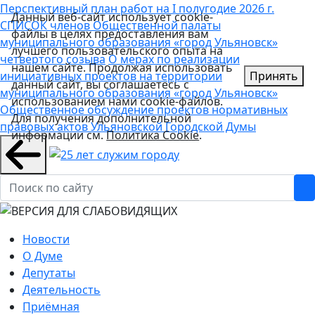
Перспективный план работ на I полугодие 2026 г.
Данный веб-сайт использует cookie-
СПИСОК членов Общественной палаты
файлы в целях предоставления вам
муниципального образования «город Ульяновск»
лучшего пользовательского опыта на
четвертого созыва
О мерах по реализации
нашем сайте. Продолжая использовать
инициативных проектов на территории
Принять
данный сайт, вы соглашаетесь с
муниципального образования «город Ульяновск»
использованием нами cookie-файлов.
Общественное обсуждение проектов нормативных
Для получения дополнительной
правовых актов Ульяновской Городской Думы
информации см.
Политика Cookie
.
Новости
О Думе
Депутаты
Деятельность
Приёмная