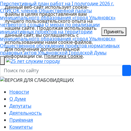
Перспективный план работ на I полугодие 2026 г.
Данный веб-сайт использует cookie-
СПИСОК членов Общественной палаты
файлы в целях предоставления вам
муниципального образования «город Ульяновск»
лучшего пользовательского опыта на
четвертого созыва
О мерах по реализации
нашем сайте. Продолжая использовать
инициативных проектов на территории
Принять
данный сайт, вы соглашаетесь с
муниципального образования «город Ульяновск»
использованием нами cookie-файлов.
Общественное обсуждение проектов нормативных
Для получения дополнительной
правовых актов Ульяновской Городской Думы
информации см.
Политика Cookie
.
Новости
О Думе
Депутаты
Деятельность
Приёмная
Комитеты