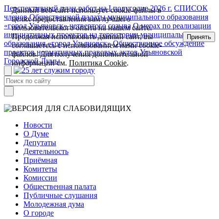
Перспективный план работ на I полугодие 2026 г.
СПИСОК
Данный веб-сайт использует cookie-файлы в
членов Общественной палаты муниципального образования
целях предоставления вам лучшего
«город Ульяновск» четвертого созыва
О мерах по реализации
пользовательского опыта на нашем сайте.
инициативных проектов на территории муниципального
Продолжая использовать данный сайт, вы
Принять
образования «город Ульяновск»
Общественное обсуждение
соглашаетесь с использованием нами cookie-
проектов нормативных правовых актов Ульяновской
файлов. Для получения дополнительной
Городской Думы
информации см.
Политика Cookie
.
Новости
О Думе
Депутаты
Деятельность
Приёмная
Комитеты
Комиссии
Общественная палата
Публичные слушания
Молодежная дума
О городе