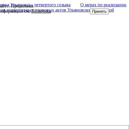
род Ульяновск» четвертого созыва
О мерах по реализации
сайте. Продолжая
ов нормативных правовых актов Ульяновской Городской
 информации см.
Политика
Принять