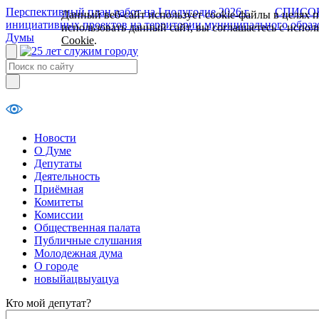
Перспективный план работ на I полугодие 2026 г.
СПИСОК 
Данный веб-сайт использует cookie-файлы в целях 
инициативных проектов на территории муниципального образ
использовать данный сайт, вы соглашаетесь с испо
Думы
Cookie
.
Новости
О Думе
Депутаты
Деятельность
Приёмная
Комитеты
Комиссии
Общественная палата
Публичные слушания
Молодежная дума
О городе
новыйацвыуацуа
Кто мой депутат?