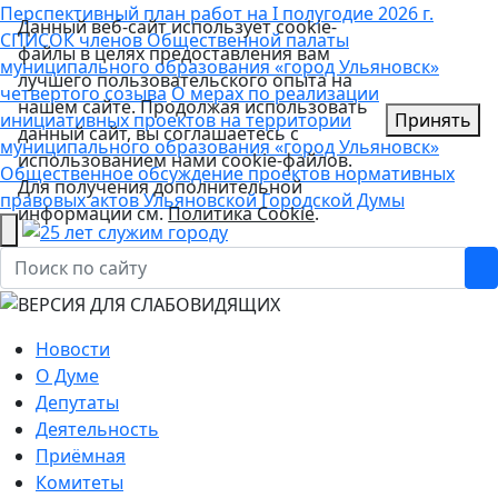
Перспективный план работ на I полугодие 2026 г.
Данный веб-сайт использует cookie-
СПИСОК членов Общественной палаты
файлы в целях предоставления вам
муниципального образования «город Ульяновск»
лучшего пользовательского опыта на
четвертого созыва
О мерах по реализации
нашем сайте. Продолжая использовать
инициативных проектов на территории
Принять
данный сайт, вы соглашаетесь с
муниципального образования «город Ульяновск»
использованием нами cookie-файлов.
Общественное обсуждение проектов нормативных
Для получения дополнительной
правовых актов Ульяновской Городской Думы
информации см.
Политика Cookie
.
Новости
О Думе
Депутаты
Деятельность
Приёмная
Комитеты