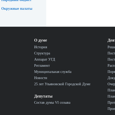
Окружные палаты
О думе
Дея
История
Реш
Структура
Пост
Аппарат УГД
Пост
Регламент
Расп
Муниципальная служба
Пор
Новости
Док
25 лет Ульяновской Городской Думе
Очер
План
Депутаты
План
Состав думы VI созыва
Прот
Прое