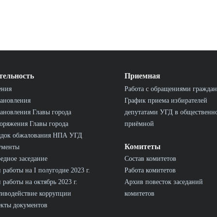
тельность
Приемная
ения
Работа с обращениями граждан
ановления
График приема избирателей
ановления Главы города
депутатами УГД в общественн
оряжения Главы города
приёмной
ядок обжалования НПА УГД
Комитеты
ументы
едное заседание
Состав комитетов
 работы на I полугодие 2023 г.
Работа комитетов
 работы на октябрь 2023 г.
Архив повесток заседаний
иводействие коррупции
комитетов
кты документов