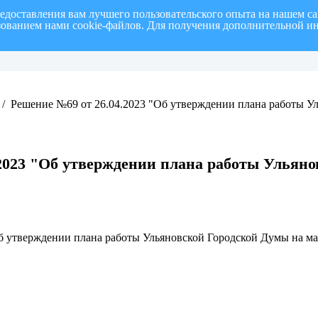
редоставления вам лучшего пользовательского опыта на нашем с
ьзованием нами cookie-файлов. Для получения дополнительной и
полугодие 2026 г.
СПИСОК членов Общественной палаты муниципального образовани
/
Решение №69 от 26.04.2023 "Об утверждении плана работы У
.2023 "Об утверждении плана работы Ульян
б утверждении плана работы Ульяновской Городской Думы на ма