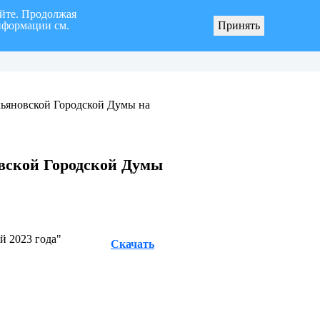
айте. Продолжая
нформации см.
Принять
я «город Ульяновск» четвертого созыва
О мерах по реализации инициативных про
льяновской Городской Думы на
овской Городской Думы
й 2023 года"
Скачать