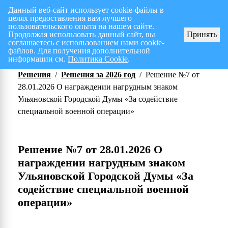
Данный веб-сайт использует cookie-файлы в
целях предоставления вам лучшего
Перспективный план работ на I полугодие 2026 г.
СПИС
пользовательского опыта на нашем сайте.
Продолжая использовать данный сайт, вы
Принять
соглашаетесь с использованием нами cookie-
файлов. Для получения дополнительной
информации см.
Политика Cookie
.
Решения
/
Решения за 2026 год
/
Решение №7 от
28.01.2026 О награждении нагрудным знаком
Ульяновской Городской Думы «За содействие
специальной военной операции»
Решение №7 от 28.01.2026 О
награждении нагрудным знаком
Ульяновской Городской Думы «За
содействие специальной военной
операции»