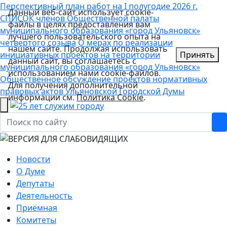
Перспективный план работ на I полугодие 2026 г.
Данный веб-сайт использует cookie-
СПИСОК членов Общественной палаты
файлы в целях предоставления вам
муниципального образования «город Ульяновск»
лучшего пользовательского опыта на
четвертого созыва
О мерах по реализации
нашем сайте. Продолжая использовать
инициативных проектов на территории
Принять
данный сайт, вы соглашаетесь с
муниципального образования «город Ульяновск»
использованием нами cookie-файлов.
Общественное обсуждение проектов нормативных
Для получения дополнительной
правовых актов Ульяновской Городской Думы
информации см.
Политика Cookie
.
Новости
О Думе
Депутаты
Деятельность
Приёмная
Комитеты