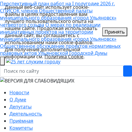
Перспективный план работ на I полугодие 2026 г.
Данный веб-сайт использует cookie-
СПИСОК членов Общественной палаты
файлы в целях предоставления вам
муниципального образования «город Ульяновск»
лучшего пользовательского опыта на
четвертого созыва
О мерах по реализации
нашем сайте. Продолжая использовать
инициативных проектов на территории
Принять
данный сайт, вы соглашаетесь с
муниципального образования «город Ульяновск»
использованием нами cookie-файлов.
Общественное обсуждение проектов нормативных
Для получения дополнительной
правовых актов Ульяновской Городской Думы
информации см.
Политика Cookie
.
Новости
О Думе
Депутаты
Деятельность
Приёмная
Комитеты