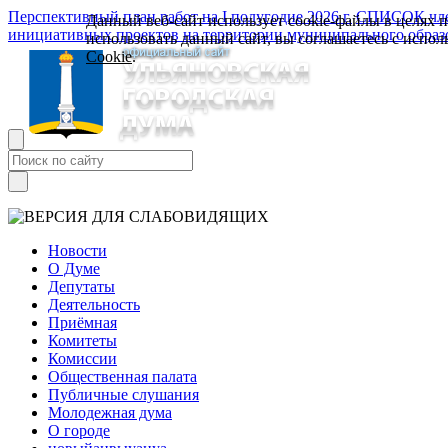
Перспективный план работ на I полугодие 2026 г.
СПИСОК член
Данный веб-сайт использует cookie-файлы в целях 
инициативных проектов на территории муниципального образ
использовать данный сайт, вы соглашаетесь с испо
Cookie
.
Новости
О Думе
Депутаты
Деятельность
Приёмная
Комитеты
Комиссии
Общественная палата
Публичные слушания
Молодежная дума
О городе