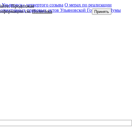
Ульяновск» четвертого созыва
О мерах по реализации
сайте. Продолжая
нормативных правовых актов Ульяновской Городской Думы
 информации см.
Политика
Принять