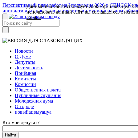
Перспективный план работ на I полугодие 2026 г.
СПИСОК член
Данный веб-сайт использует cookie-файлы в целях 
инициативных проектов на территории муниципального образ
использовать данный сайт, вы соглашаетесь с испо
Cookie
.
Новости
О Думе
Депутаты
Деятельность
Приёмная
Комитеты
Комиссии
Общественная палата
Публичные слушания
Молодежная дума
О городе
новыйацвыуацуа
Кто мой депутат?