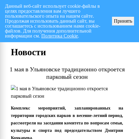
Данный веб-сайт использует cookie-файлы в
целях предоставления вам лучшего
Перспективный план работ на I полугодие 2026 г.
СПИСОК членов Общес
пользовательского опыта на нашем сайте.
Продолжая использовать данный сайт, вы
Принять
соглашаетесь с использованием нами cookie-
файлов. Для получения дополнительной
информации см.
Политика Cookie
.
Новости
1 мая в Ульяновске традиционно откроется
парковый сезон
Комплекс мероприятий, запланированных на
территории городских парков в весенне-летний период,
рассмотрели на заседании комитета по вопросам семьи,
культуры и спорта под председательством Дмитрия
Кочкарева.