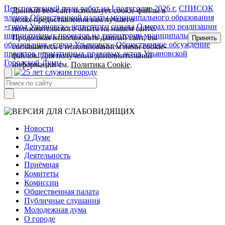
Перспективный план работ на I полугодие 2026 г.
СПИСОК
Данный веб-сайт использует cookie-файлы в
членов Общественной палаты муниципального образования
целях предоставления вам лучшего
«город Ульяновск» четвертого созыва
О мерах по реализации
пользовательского опыта на нашем сайте.
инициативных проектов на территории муниципального
Продолжая использовать данный сайт, вы
Принять
образования «город Ульяновск»
Общественное обсуждение
соглашаетесь с использованием нами cookie-
проектов нормативных правовых актов Ульяновской
файлов. Для получения дополнительной
Городской Думы
информации см.
Политика Cookie
.
Новости
О Думе
Депутаты
Деятельность
Приёмная
Комитеты
Комиссии
Общественная палата
Публичные слушания
Молодежная дума
О городе