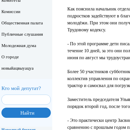
Комитеты
Как пояснила начальник отдел
Комиссии
подростков задействуют в бла
молодёжи. При этом они получ
Общественная палата
Трудовому кодексу.
Публичные слушания
- По этой программе дети писа
Молодежная дума
течение 10 дней, за это они п
О городе
июня по август мы трудоустра
новыйацвыуацуа
Более 50 участников субботни
коллектив управления по охр
трактор и самосвал для погруз
Кто мой депутат?
Заместитель председателя Уль
порядок второй год, после тог
- Это практически центр Засви
сравнению с прошлым годом па
Народный бюджет