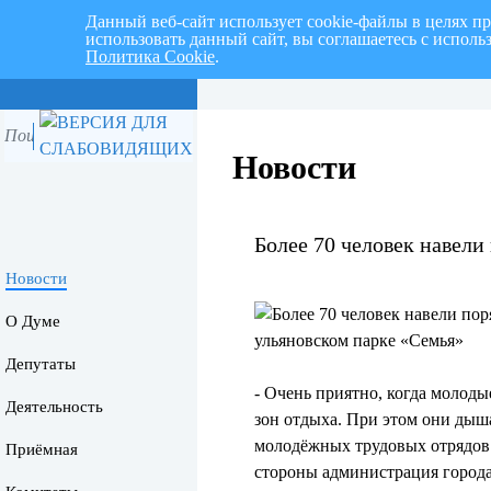
Данный веб-сайт использует cookie-файлы в целях п
использовать данный сайт, вы соглашаетесь с испол
Политика Cookie
.
Перспективный план работ на I 
Новости
Более 70 человек навели
Новости
О Думе
Депутаты
- Очень приятно, когда молоды
Деятельность
зон отдыха. При этом они дыш
молодёжных трудовых отрядов 
Приёмная
стороны администрация город