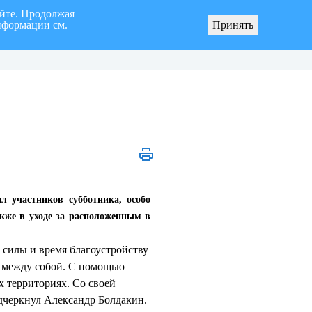
айте. Продолжая
нформации см.
Принять
я «город Ульяновск» четвертого созыва
О мерах по реализации инициативных про
л участников субботника, особо
акже в уходе за расположенным в
 силы и время благоустройству
я между собой. С помощью
 территориях. Со своей
дчеркнул Александр Болдакин.