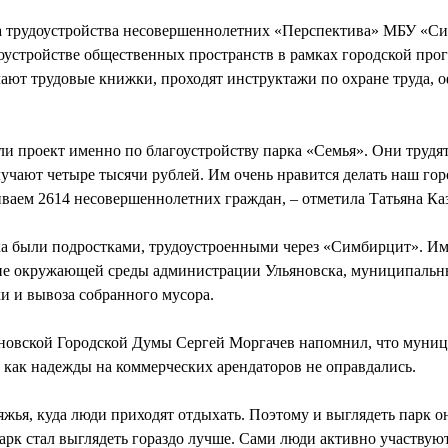
а трудоустройства несовершеннолетних «Перспектива» МБУ «Си
гоустройстве общественных пространств в рамках городской пр
ают трудовые книжки, проходят инструктажи по охране труда,
ли проект именно по благоустройству парка «Семья». Они трудятс
олучают четыре тысячи рублей. Им очень нравится делать наш гор
иваем 2614 несовершеннолетних граждан, – отметила Татьяна Каз
ка были подростками, трудоустроенными через «Симбирцит». И
ане окружающей среды администрации Ульяновска, муниципальн
ки и вывоза собранного мусора.
яновской Городской Думы Сергей Моргачев напомнил, что муни
о как надежды на коммерческих арендаторов не оправдались.
яжья, куда люди приходят отдыхать. Поэтому и выглядеть парк 
рк стал выглядеть гораздо лучше. Сами люди активно участвуют