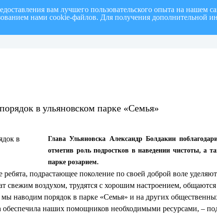
редоставления вам лучшего пользовательского опыта на нашем с
ьзованием нами cookie-файлов. Для получения дополнительной и
полугодие 2026 г.
СПИСОК членов Общественной палаты муниципального образовани
 порядок в ульяновском парке «Семья»
Глава Ульяновска Александр Болдакин поблагодари
отметив роль подростков в наведении чистоты, а т
парке розарием.
е ребята, подрастающее поколение по своей доброй воле уделяют
ат свежим воздухом, трудятся с хорошим настроением, общаютс
мы наводим порядок в парке «Семья» и на других общественных
а обеспечила наших помощников необходимыми ресурсами, – по