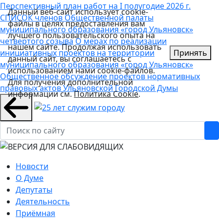
Перспективный план работ на I полугодие 2026 г.
Данный веб-сайт использует cookie-
СПИСОК членов Общественной палаты
файлы в целях предоставления вам
муниципального образования «город Ульяновск»
лучшего пользовательского опыта на
четвертого созыва
О мерах по реализации
нашем сайте. Продолжая использовать
инициативных проектов на территории
Принять
данный сайт, вы соглашаетесь с
муниципального образования «город Ульяновск»
использованием нами cookie-файлов.
Общественное обсуждение проектов нормативных
Для получения дополнительной
правовых актов Ульяновской Городской Думы
информации см.
Политика Cookie
.
Новости
О Думе
Депутаты
Деятельность
Приёмная