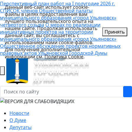
Перспективный план работ на I полугодие 2026 г.
Данный веб-сайт использует cookie-
СПИСОК членов Общественной палаты
файлы в целях предоставления вам
муниципального образования «город Ульяновск»
лучшего пользовательского опыта на
четвертого созыва
О мерах по реализации
нашем сайте. Продолжая использовать
инициативных проектов на территории
Принять
данный сайт, вы соглашаетесь с
муниципального образования «город Ульяновск»
использованием нами cookie-файлов.
Общественное обсуждение проектов нормативных
Для получения дополнительной
правовых актов Ульяновской Городской Думы
информации см.
Политика Cookie
.
Новости
О Думе
Депутаты