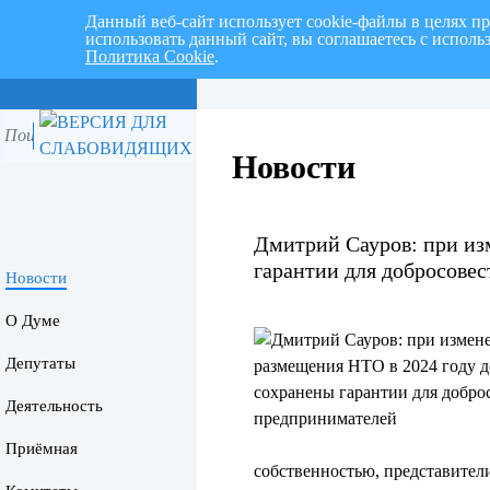
Данный веб-сайт использует cookie-файлы в целях п
использовать данный сайт, вы соглашаетесь с испол
Перспективный план работ на I
Политика Cookie
.
г.
Новости
Дмитрий Сауров: при из
гарантии для добросове
Новости
О Думе
Депутаты
Деятельность
Приёмная
собственностью, представител