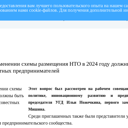
редоставления вам лучшего пользовательского опыта на нашем с
ьзованием нами cookie-файлов. Для получения дополнительной и
СПИСОК членов Общественной палаты
О ме
 полугодие 2026
муниципального образования «город
на т
Ульяновск» четвертого созыва
«го
менении схемы размещения НТО в 2024 году должн
стных предпринимателей
Этот вопрос был рассмотрен на рабочем совещан
политике, инновационному развитию и предп
председателя УГД Ильи Ножечкина, первого зам
Мишина.
Среди приглашенных также были представители 
и предпринимательского сообщества.