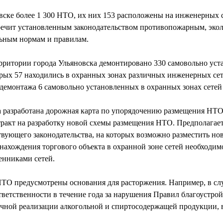
вске более 1 300 НТО, их них 153 расположены на инженерных с
речит установленным законодательством противопожарным, эко
льным нормам и правилам.
ерритории города Ульяновска демонтировано 330 самовольно ус
рых 57 находились в охранных зонах различных инженерных сет
демонтажа 6 самовольно установленных в охранных зонах сетей
 разработана дорожная карта по упорядочению размещения НТО 
акт на разработку новой схемы размещения НТО. Предполагаетс
твующего законодательства, на которых возможно разместить но
ахождения торгового объекта в охранной зоне сетей необходимо
енниками сетей.
ТО предусмотрены основания для расторжения. Например, в слу
тветственности в течение года за нарушения Правил благоустрой
ичной реализации алкогольной и спиртосодержащей продукции, в