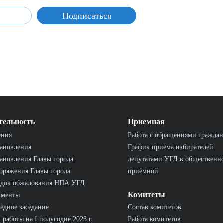
тельность
Приемная
ения
Работа с обращениями граждан
ановления
График приема избирателей
ановления Главы города
депутатами УГД в общественн
оряжения Главы города
приёмной
ядок обжалования НПА УГД
Комитеты
ументы
едное заседание
Состав комитетов
 работы на I полугодие 2023 г.
Работа комитетов