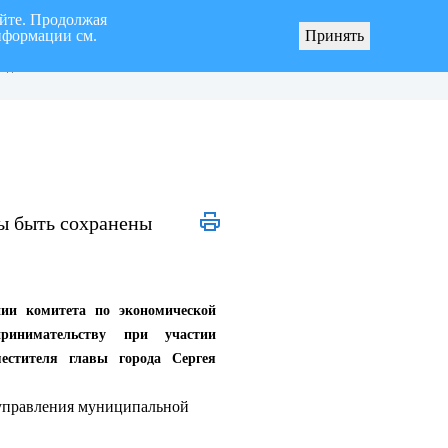
айте. Продолжая
нформации см.
рах по реализации инициативных проектов
Общественное обсуждение проект
Принять
ерритории муниципального образования
нормативных правовых актов Уль
род Ульяновск»
Городской Думы
ы быть сохранены
ии комитета по экономической
ринимательству при участии
естителя главы города Сергея
управления муниципальной