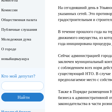
Комитеты
На сегодняшний день в Ульяно
Комиссии
указанных сетей. Это противо
градостроительным и строите
Общественная палата
Публичные слушания
В течение прошлого года на т
движимого имущества, из кото
Молодежная дума
года инициирована процедура 
О городе
Сейчас администрацией города
новыйацвыуацуа
заключен муниципальный контр
с соблюдением всех норм дейс
существующий НТО. В случае н
Кто мой депутат?
предполагаемое место с собств
Также в Порядке размещения Н
бизнеса к административной о
законодательства в части розн
Народный бюджет