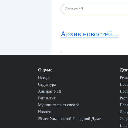
Архив новостей...
.
О думе
Дея
История
Реш
Структура
Пост
Аппарат УГД
Пост
Регламент
Расп
Муниципальная служба
Пор
Новости
Док
25 лет Ульяновской Городской Думе
Очер
План